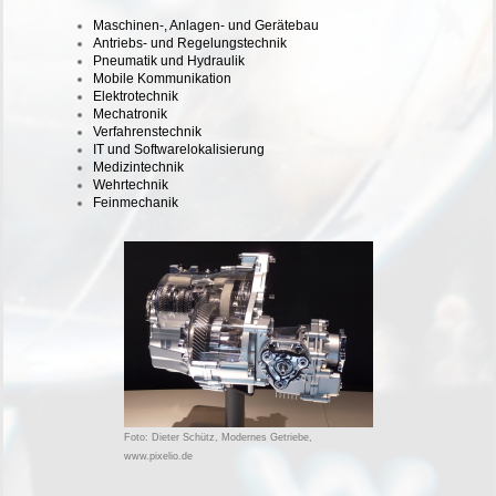
Maschinen-, Anlagen- und Gerätebau
Antriebs- und Regelungstechnik
Pneumatik und Hydraulik
Mobile Kommunikation
Elektrotechnik
Mechatronik
Verfahrenstechnik
IT und Softwarelokalisierung
Medizintechnik
Wehrtechnik
Feinmechanik
Foto: Dieter Schütz, Modernes Getriebe,
www.pixelio.de